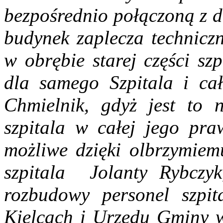
bezpośrednio połączoną z d
budynek zaplecza technicz
w obrębie starej części szp
dla samego Szpitala i cał
Chmielnik, gdyż jest to n
szpitala w całej jego praw
możliwe dzięki olbrzymie
szpitala Jolanty Rybczyk,
rozbudowy personel szpi
Kielcach i Urzędu Gminy 