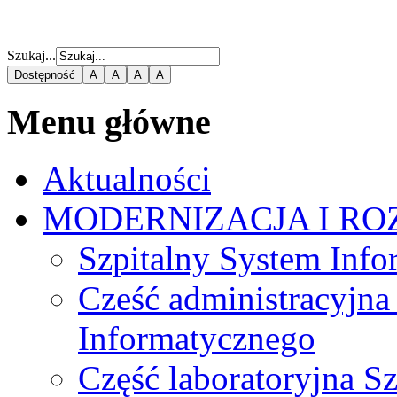
Szukaj...
Dostępność
A
A
A
A
Menu główne
Aktualności
MODERNIZACJA I RO
Szpitalny System Inf
Cześć administracyjna
Informatycznego
Część laboratoryjna S